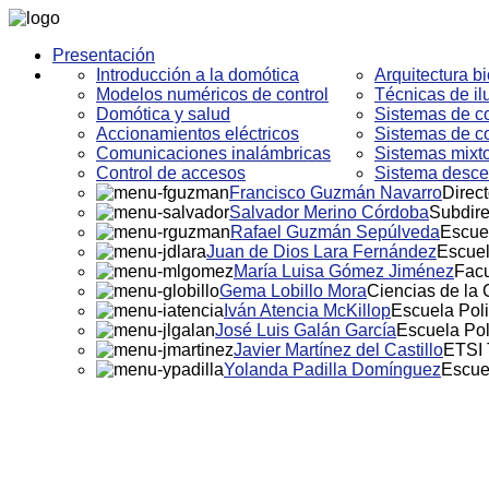
Presentación
Introducción a la domótica
Arquitectura bi
Modelos numéricos de control
Técnicas de i
Domótica y salud
Sistemas de co
Accionamientos eléctricos
Sistemas de co
Comunicaciones inalámbricas
Sistemas mixto
Control de accesos
Sistema descen
Francisco Guzmán Navarro
Direct
Salvador Merino Córdoba
Subdire
Rafael Guzmán Sepúlveda
Escuel
Juan de Dios Lara Fernández
Escuel
María Luisa Gómez Jiménez
Facu
Gema Lobillo Mora
Ciencias de la
Iván Atencia McKillop
Escuela Poli
José Luis Galán García
Escuela Pol
Javier Martínez del Castillo
ETSI 
Yolanda Padilla Domínguez
Escue