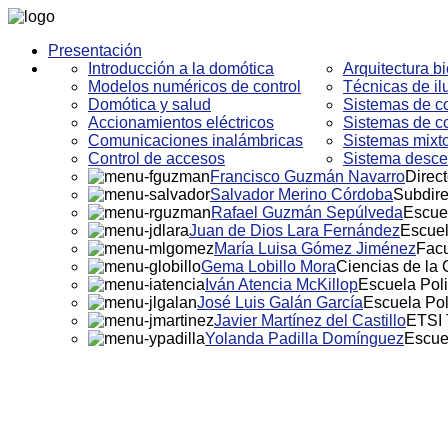
Presentación
Introducción a la domótica
Arquitectura bi
Modelos numéricos de control
Técnicas de i
Domótica y salud
Sistemas de co
Accionamientos eléctricos
Sistemas de co
Comunicaciones inalámbricas
Sistemas mixto
Control de accesos
Sistema descen
Francisco Guzmán Navarro
Direct
Salvador Merino Córdoba
Subdire
Rafael Guzmán Sepúlveda
Escuel
Juan de Dios Lara Fernández
Escuel
María Luisa Gómez Jiménez
Facu
Gema Lobillo Mora
Ciencias de la
Iván Atencia McKillop
Escuela Poli
José Luis Galán García
Escuela Pol
Javier Martínez del Castillo
ETSI 
Yolanda Padilla Domínguez
Escue