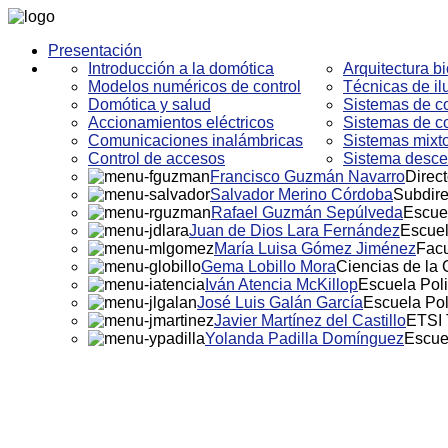
Presentación
Introducción a la domótica
Arquitectura bi
Modelos numéricos de control
Técnicas de i
Domótica y salud
Sistemas de co
Accionamientos eléctricos
Sistemas de co
Comunicaciones inalámbricas
Sistemas mixto
Control de accesos
Sistema descen
Francisco Guzmán Navarro
Direct
Salvador Merino Córdoba
Subdire
Rafael Guzmán Sepúlveda
Escuel
Juan de Dios Lara Fernández
Escuel
María Luisa Gómez Jiménez
Facu
Gema Lobillo Mora
Ciencias de la
Iván Atencia McKillop
Escuela Poli
José Luis Galán García
Escuela Pol
Javier Martínez del Castillo
ETSI 
Yolanda Padilla Domínguez
Escue